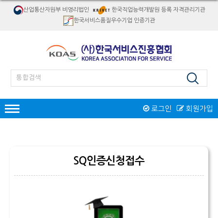
산업통산자원부 비영리법인
한국직업능력개발원 등록 자격관리기관
한국서비스품질우수기업 인증기관
로그인
회원가입
인증
한국서비스품질우수기업인증
서비스품질우수상
SQ인증신청접수
재해경감우수기업인증
인증제도 개요
서비스품질우수상 소개
자격검정
인증절차
인증제도 개요
절차 및 접수안내
자격종목소개
교육
인증 신청접수
역대수상 업체
시험일정/장소
병원서비스코디네이터
오프라인교육
인증마크
리서치/컨설팅