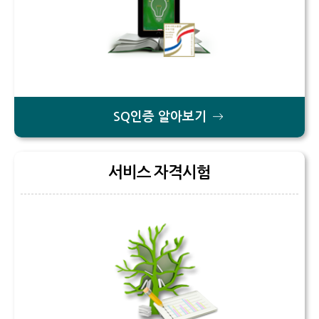
원서접수
CS마스터
온라인교육
CS강사 2급 과정
SQ인증 Benefit
서비스산업연구소
자격취득 조회&자격증 발급
CS강사 2급
KOAS 강사진
CS강사 1급 과정
SQ인증 현황
자격 유효기간 연장 신청
CS강사 1급
고객센터
새소식
맞춤형 위탁교육
새소식
수험서 구매
서비스품질컨설턴트
공지사항
협회소개
명예의 전당
ASAT(항공서비스실무능력)
자료실
SQ인증 알아보기
인사말
마이페이지
새소식
항공서비스매니저
Q&A
SQ인증
연혁
회원정보 변경/탈퇴
단체접수
고객상담사
자격검정
서비스 자격시험
조직도
원서접수 조회&수험표 출력
회원정보변경
서비스리더
교육
CI
자격취득 조회&자격증 발급
회원탈퇴
기타
PR
신청(구매)내역
자격취득 조회
회원사&MOU체결기관
홍보물
문의접수 내역
자격증 발급
수험서 구매내역
찾아오시는 길
보도자료
회원사
자격증 발급 신청내역
MOU체결기관
수강료 결제내역