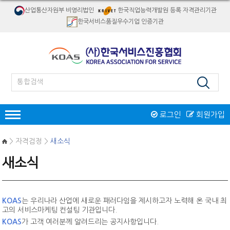
산업통산자원부 비영리법인
한국직업능력개발원 등록 자격관리기관
한국서비스품질우수기업 인증기관
로그인
회원가입
인증
> 자격검정 >
새소식
한국서비스품질우수기업인증
새소식
서비스품질우수상
재해경감우수기업인증
인증제도 개요
서비스품질우수상 소개
자격검정
인증절차
인증제도 개요
절차 및 접수안내
KOAS
는 우리나라 산업에 새로운 패러다임을 제시하고자 노력해 온 국내 최
자격종목소개
교육
인증 신청접수
고의 서비스마케팅 컨설팅 기관입니다.
역대수상 업체
시험일정/장소
병원서비스코디네이터
KOAS
가 고객 여러분께 알려드리는 공지사항입니다.
오프라인교육
인증마크
리서치/컨설팅