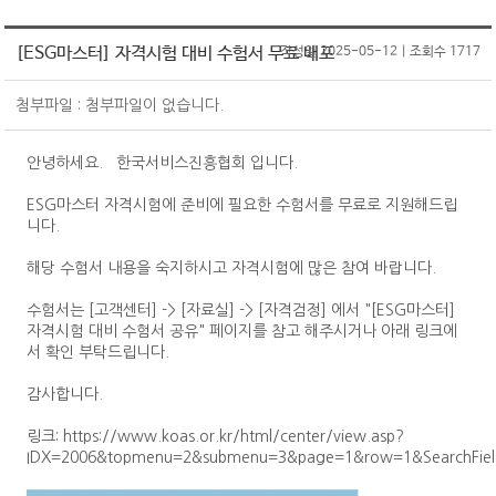
원서접수
CS마스터
온라인교육
CS강사 2급 과정
SQ인증 Benefit
서비스산업연구소
[ESG마스터] 자격시험 대비 수험서 무료 배포
작성일 2025-05-12 | 조회수 1717
자격취득 조회&자격증 발급
CS강사 2급
KOAS 강사진
CS강사 1급 과정
SQ인증 현황
자격 유효기간 연장 신청
CS강사 1급
고객센터
새소식
맞춤형 위탁교육
첨부파일 : 첨부파일이 없습니다.
새소식
수험서 구매
서비스품질컨설턴트
공지사항
협회소개
안녕하세요. 한국서비스진흥협회 입니다.
명예의 전당
ASAT(항공서비스실무능력)
자료실
인사말
마이페이지
새소식
ESG마스터 자격시험에 준비에 필요한 수험서를 무료로 지원해드립
항공서비스매니저
Q&A
SQ인증
니다.
연혁
회원정보 변경/탈퇴
단체접수
고객상담사
자격검정
조직도
해당 수험서 내용을 숙지하시고 자격시험에 많은 참여 바랍니다.
원서접수 조회&수험표 출력
회원정보변경
서비스리더
교육
CI
수험서는 [고객센터] -> [자료실] -> [자격검정] 에서 "[ESG마스터]
자격취득 조회&자격증 발급
회원탈퇴
기타
자격시험 대비 수험서 공유" 페이지를 참고 해주시거나 아래 링크에
PR
서 확인 부탁드립니다.
신청(구매)내역
자격취득 조회
회원사&MOU체결기관
홍보물
문의접수 내역
자격증 발급
수험서 구매내역
감사합니다.
찾아오시는 길
보도자료
회원사
자격증 발급 신청내역
링크: https://www.koas.or.kr/html/center/view.asp?
MOU체결기관
IDX=2006&topmenu=2&submenu=3&page=1&row=1&SearchFie
수강료 결제내역