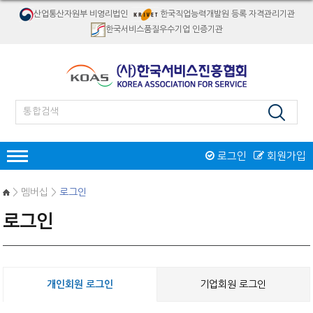
산업통산자원부 비영리법인
한국직업능력개발원 등록 자격관리기관
한국서비스품질우수기업 인증기관
로그인
회원가입
인증
> 멤버십 >
로그인
한국서비스품질우수기업인증
로그인
서비스품질우수상
재해경감우수기업인증
인증제도 개요
서비스품질우수상 소개
자격검정
인증절차
인증제도 개요
절차 및 접수안내
자격종목소개
교육
인증 신청접수
개인회원 로그인
기업회원 로그인
역대수상 업체
시험일정/장소
병원서비스코디네이터
오프라인교육
인증마크
리서치/컨설팅