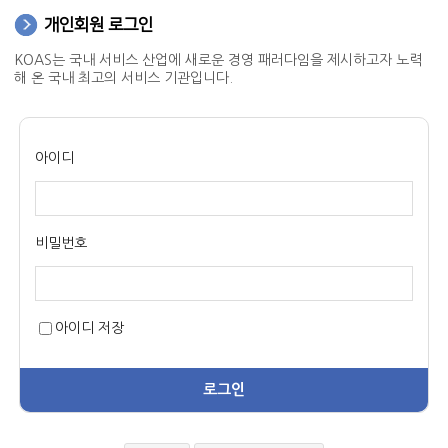
원서접수
CS마스터
개인회원 로그인
온라인교육
CS강사 2급 과정
SQ인증 Benefit
서비스산업연구소
자격취득 조회&자격증 발급
CS강사 2급
KOAS는 국내 서비스 산업에 새로운 경영 패러다임을 제시하고자 노력
KOAS 강사진
CS강사 1급 과정
SQ인증 현황
해 온 국내 최고의 서비스 기관입니다.
자격 유효기간 연장 신청
CS강사 1급
고객센터
새소식
맞춤형 위탁교육
새소식
수험서 구매
서비스품질컨설턴트
공지사항
협회소개
명예의 전당
ASAT(항공서비스실무능력)
아이디
자료실
인사말
마이페이지
새소식
항공서비스매니저
Q&A
SQ인증
연혁
회원정보 변경/탈퇴
단체접수
고객상담사
자격검정
조직도
비밀번호
원서접수 조회&수험표 출력
회원정보변경
서비스리더
교육
CI
자격취득 조회&자격증 발급
회원탈퇴
기타
PR
신청(구매)내역
자격취득 조회
아이디 저장
회원사&MOU체결기관
홍보물
문의접수 내역
자격증 발급
수험서 구매내역
찾아오시는 길
보도자료
회원사
자격증 발급 신청내역
로그인
MOU체결기관
수강료 결제내역