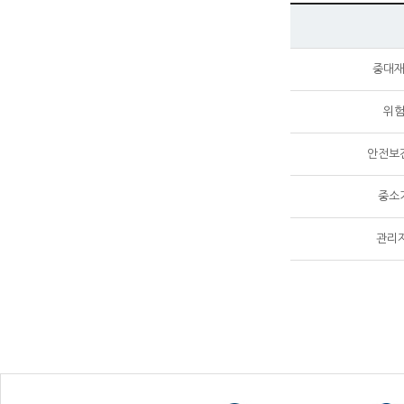
중대재
위험
안전보
중소
관리자