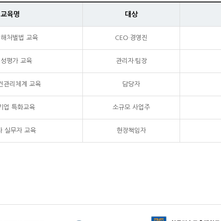
교육명
대상
해처벌법 교육
CEO·경영진
성평가 교육
관리자·팀장
건관리체계 교육
담당자
기업 특화교육
소규모 사업주
 실무자 교육
현장책임자