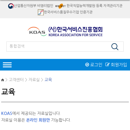
산업통산자원부 비영리법인
한국직업능력개발원 등록 자격관리기관
한국서비스품질우수기업 인증기관
로그인
회원가입
인증
> 고객센터 > 자료실 >
교육
한국서비스품질우수기업인증
교육
서비스품질우수상
재해경감우수기업인증
인증제도 개요
서비스품질우수상 소개
자격검정
인증절차
인증제도 개요
절차 및 접수안내
KOAS
에서 제공되는 자료실입니다.
자격종목소개
교육
인증 신청접수
자료실 이용은
온라인 회원만
가능합니다.
역대수상 업체
시험일정/장소
병원서비스코디네이터
오프라인교육
인증마크
리서치/컨설팅