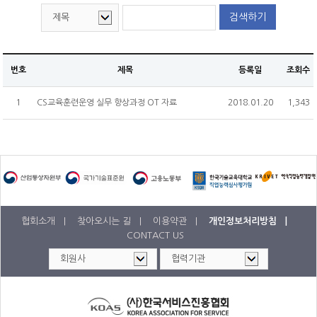
원서접수
CS마스터
검색하기
온라인교육
CS강사 2급 과정
SQ인증 Benefit
서비스산업연구소
자격취득 조회&자격증 발급
CS강사 2급
KOAS 강사진
CS강사 1급 과정
SQ인증 현황
자격 유효기간 연장 신청
CS강사 1급
고객센터
새소식
맞춤형 위탁교육
새소식
번호
제목
등록일
조회수
수험서 구매
서비스품질컨설턴트
공지사항
협회소개
1
CS교육훈련운영 실무 향상과정 OT 자료
2018.01.20
1,343
명예의 전당
ASAT(항공서비스실무능력)
자료실
인사말
마이페이지
새소식
항공서비스매니저
Q&A
SQ인증
연혁
회원정보 변경/탈퇴
단체접수
고객상담사
자격검정
조직도
원서접수 조회&수험표 출력
회원정보변경
서비스리더
교육
CI
자격취득 조회&자격증 발급
회원탈퇴
기타
PR
협회소개 |
찾아오시는 길 |
이용약관 |
개인정보처리방침 |
신청(구매)내역
자격취득 조회
CONTACT US
회원사&MOU체결기관
홍보물
문의접수 내역
자격증 발급
수험서 구매내역
찾아오시는 길
보도자료
회원사
자격증 발급 신청내역
MOU체결기관
수강료 결제내역