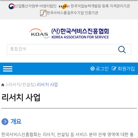
산업통산자원부 비영리법인
한국직업능력개발원 등록 자격관리기관
한국서비스품질우수기업 인증기관
로그인
회원가입
인증
>리서치/컨설팅>
리서치 사업
한국서비스품질우수기업인증
리서치 사업
서비스품질우수상
재해경감우수기업인증
인증제도 개요
서비스품질우수상 소개
자격검정
인증절차
인증제도 개요
절차 및 접수안내
개요
자격종목소개
교육
인증 신청접수
역대수상 업체
시험일정/장소
병원서비스코디네이터
한국서비스진흥협회는 리서치, 컨설팅 등 서비스 분야 전체 영역에 대한 통
오프라인교육
인증마크
리서치/컨설팅