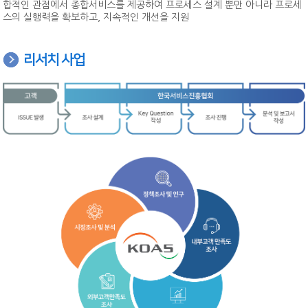
합적인 관점에서 종합서비스를 제공하여 프로세스 설계 뿐만 아니라 프로세
원서접수
CS마스터
스의 실행력을 확보하고, 지속적인 개선을 지원
온라인교육
CS강사 2급 과정
SQ인증 Benefit
서비스산업연구소
자격취득 조회&자격증 발급
CS강사 2급
KOAS 강사진
CS강사 1급 과정
SQ인증 현황
자격 유효기간 연장 신청
CS강사 1급
리서치 사업
고객센터
새소식
맞춤형 위탁교육
새소식
수험서 구매
서비스품질컨설턴트
공지사항
협회소개
명예의 전당
ASAT(항공서비스실무능력)
자료실
인사말
마이페이지
새소식
항공서비스매니저
Q&A
SQ인증
연혁
회원정보 변경/탈퇴
단체접수
고객상담사
자격검정
조직도
원서접수 조회&수험표 출력
회원정보변경
서비스리더
교육
CI
자격취득 조회&자격증 발급
회원탈퇴
기타
PR
신청(구매)내역
자격취득 조회
회원사&MOU체결기관
홍보물
문의접수 내역
자격증 발급
수험서 구매내역
찾아오시는 길
보도자료
회원사
자격증 발급 신청내역
MOU체결기관
수강료 결제내역