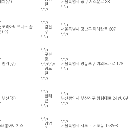
웨이(주)
서울특별시 중구 서소문로 88
현
n
\r\n
\r\n
n
\r\n
\r\n
논코리아비즈니스 솔
김천
서울특별시 강남구 테헤란로 607
(주)
주
\r\n
n
\r\n
\r\n
구본
n
준,
\r\n
지전자(주)
서울특별시 영등포구 여의도대로 128
\r\n\r\n
n
정도
\r\n
현
\r\n
\r\n
n
\r\n
한태
어부산(주)
부산광역시 부산진구 황령대로 24번, 6
근
n
\r\n
\r\n
\r\n
n
\r\n
김양
주)태흥아이에스
서울특별시 서초구 서초동 1535-3