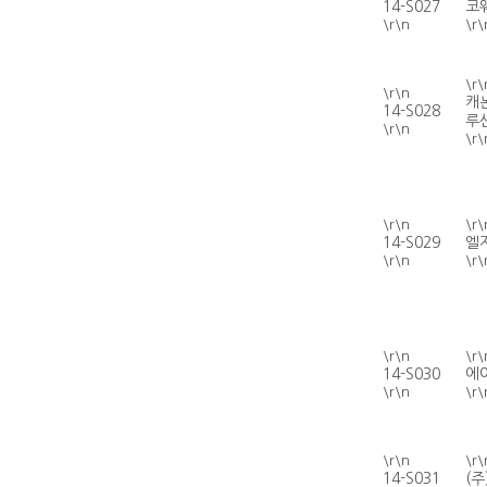
14-S027
코
\r\n
\r\
\r\
\r\n
캐
14-S028
루션
\r\n
\r\
\r\n
\r\
14-S029
엘
\r\n
\r\
\r\n
\r\
14-S030
에
\r\n
\r\
\r\n
\r\
14-S031
(