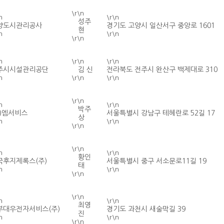
\r\n
n
\r\n
성주
양도시관리공사
경기도 고양시 일산서구 중앙로 1601
현
n
\r\n
\r\n
n
\r\n
\r\n
주시시설관리공단
김 신
전라북도 전주시 완산구 백제대로 310
n
\r\n
\r\n
\r\n
n
\r\n
박주
주)엠서비스
서울특별시 강남구 테헤란로 52길 17
상
n
\r\n
\r\n
\r\n
n
\r\n
황인
국후지제록스(주)
서울특별시 중구 서소문로11길 19
태
n
\r\n
\r\n
\r\n
n
\r\n
최영
부대우전자서비스(주)
경기도 과천시 새술막길 39
진
n
\r\n
\r\n