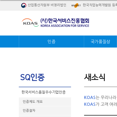
산업통산자원부 비영리법인
한국직업능력개발원 등
인증
국가품질상
SQ인증
새소식
한국서비스품질우수기업인증
는 우리나라
KOAS
인증제도 개요
가 고객 여
KOAS
인증절차