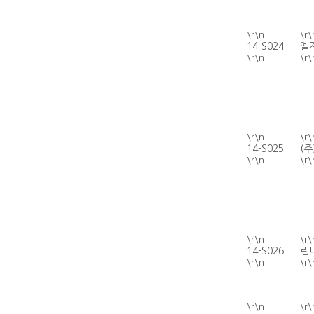
\r\n
\r\
14-S024
엘
\r\n
\r\
\r\n
\r\
14-S025
(
\r\n
\r\
\r\n
\r\
14-S026
린
\r\n
\r\
\r\n
\r\