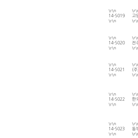
\r\n
\r\
14-S019
고
\r\n
\r\
\r\n
\r\
14-S020
전
\r\n
\r\
\r\n
\r\
14-S021
(
\r\n
\r\
\r\n
\r\
14-S022
한
\r\n
\r\
\r\n
\r\
14-S023
동
\r\n
\r\