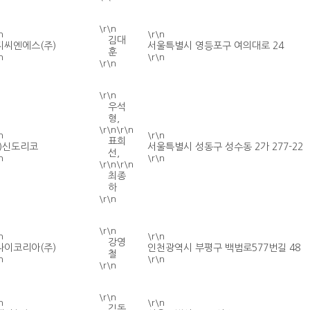
\r\n
n
\r\n
김대
지씨엔에스(주)
서울특별시 영등포구 여의대로 24
훈
n
\r\n
\r\n
\r\n
우석
형,
\r\n\r\n
n
\r\n
표희
주)신도리코
서울특별시 성동구 성수동 2가 277-22
선,
n
\r\n
\r\n\r\n
최종
하
\r\n
\r\n
n
\r\n
강영
나이코리아(주)
인천광역시 부평구 백범로577번길 48
철
n
\r\n
\r\n
\r\n
n
\r\n
김동