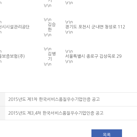
기
n
\r\n
\r\n
\r\n
n
\r\n
김승
천시시설관리공단
경기도 포천시 군내면 청성로 112
한
n
\r\n
\r\n
\r\n
n
\r\n
김병
울보증보험(주)
서울특별시 종로구 김상옥로 29
기
n
\r\n
\r\n
2015년도 제1차 한국서비스품질우수기업인증 공고
2015년도 제3,4차 한국서비스품질우수기업인증 공고
목록