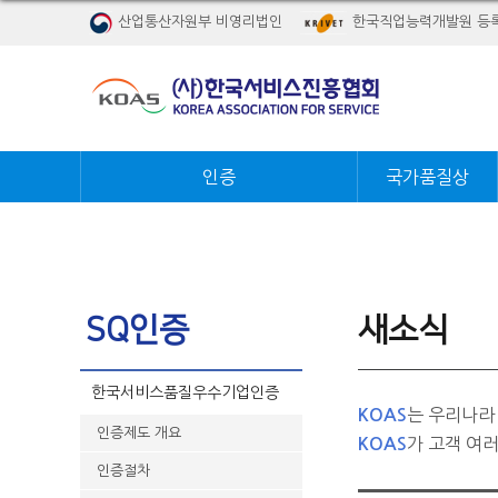
산업통산자원부 비영리법인
한국직업능력개발원 등
인증
국가품질상
SQ인증
새소식
한국서비스품질우수기업인증
는 우리나라
KOAS
인증제도 개요
가 고객 여
KOAS
인증절차