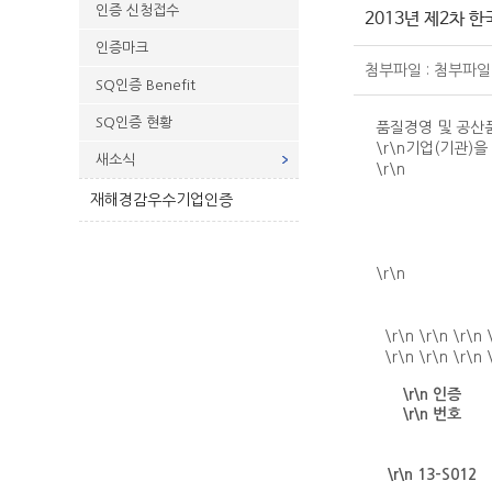
인증 신청접수
2013년 제2차 
인증마크
첨부파일 : 첨부파일
SQ인증 Benefit
SQ인증 현황
품질경영 및 공산
\r\n기업(기관)
새소식
\r\n
재해경감우수기업인증
\r\n
\r\n \r\n \r\n 
\r\n \r\n \r\n 
\r\n 인증
\r\n 번호
\r\n 13-S012