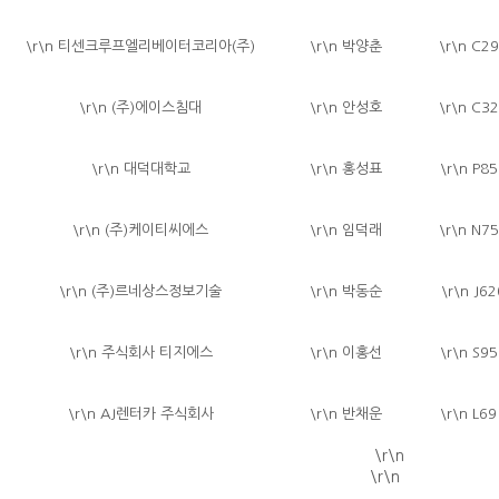
\r\n 티센크루프엘리베이터코리아(주)
\r\n 박양춘
\r\n C2
\r\n (주)에이스침대
\r\n 안성호
\r\n C3
\r\n 대덕대학교
\r\n 홍성표
\r\n P8
\r\n (주)케이티씨에스
\r\n 임덕래
\r\n N7
\r\n (주)르네상스정보기술
\r\n 박동순
\r\n J6
\r\n 주식회사 티지에스
\r\n 이홍선
\r\n S9
\r\n AJ렌터카 주식회사
\r\n 반채운
\r\n L6
\r\n
\r\n