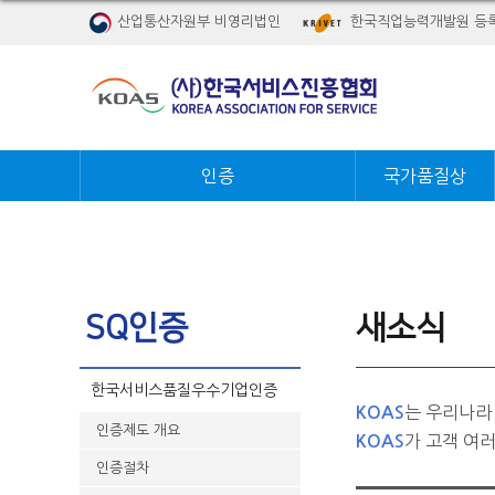
산업통산자원부 비영리법인
한국직업능력개발원 등
인증
국가품질상
SQ인증
새소식
한국서비스품질우수기업인증
는 우리나라
KOAS
인증제도 개요
가 고객 여
KOAS
인증절차