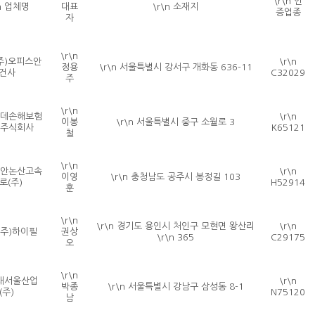
\r\n 인
\n 업체명
대표
\r\n 소재지
증업종
자
\r\n
 (주)오피스안
\r\n
정용
\r\n 서울특별시 강서구 개화동 636-11
건사
C32029
주
\r\n
 롯데손해보험
\r\n
이봉
\r\n 서울특별시 중구 소월로 3
n 주식회사
K65121
철
\r\n
 천안논산고속
\r\n
이영
\r\n 충청남도 공주시 봉정길 103
로(주)
H52914
훈
\r\n
\r\n 경기도 용인시 처인구 모현면 왕산리
\r\n
 (주)하이필
권상
\r\n 365
C29175
오
\r\n
n 새서울산업
\r\n
박종
\r\n 서울특별시 강남구 삼성동 8-1
(주)
N75120
남