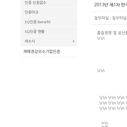
인증 신청접수
2013년 제1차
인증마크
첨부파일 : 첨부파일
SQ인증 Benefit
SQ인증 현황
품질경영 및 공산
\r\n
새소식
재해경감우수기업인증
\r\n
\r\n \r\n \r\n 
\r\n \r\n \r\n 
\r\n \r\n \r\n 
\r\n