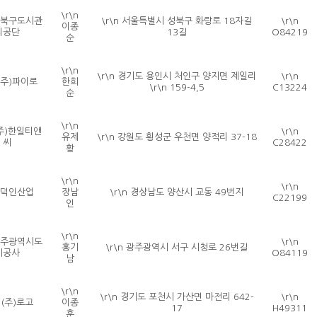
\r\n
 성북구도시관
\r\n 서울특별시 성북구 화랑로 18자길
\r\n
이종
리공단
13길
O84219
순
\r\n
\r\n 경기도 용인시 처인구 양지면 제일리
\r\n
 (주)파이로
한희
\r\n 159-4,5
C13224
순
\r\n
 (주)한일티앤
\r\n
유제
\r\n 강원도 횡성군 우천면 양적리 37-18
씨
C28422
황
\r\n
\r\n
n 덕인산업
장남
\r\n 경상남도 양산시 교동 49번지
C22199
인
\r\n
 광주광역시도
\r\n
홍기
\r\n 광주광역시 서구 시청로 26번길
시공사
O84119
남
\r\n
\r\n 경기도 포천시 가산면 마전리 642-
\r\n
n (주)로고
이종
17
H49311
훈