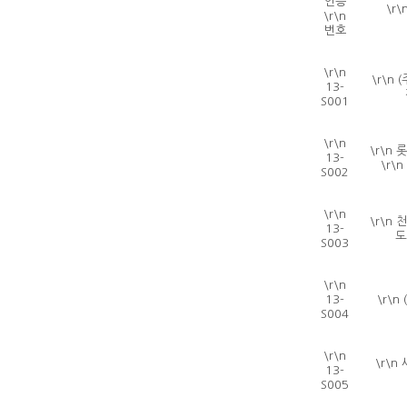
인증
\r
\r\n
번호
\r\n
\r\n
13-
S001
\r\n
\r\n
13-
\r\
S002
\r\n
\r\n
13-
도
S003
\r\n
13-
\r\n
S004
\r\n
\r\
13-
S005