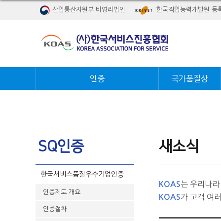
산업통산자원부 비영리법인
한국직업능력개발원 등
인증
국가품질상
SQ인증
새소식
한국서비스품질우수기업인증
는 우리나라
KOAS
인증제도 개요
가 고객 여
KOAS
인증절차