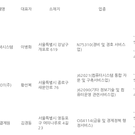
체명
대표자
소재지
업종
서울특별시 강남구
N75310(경비 및 경호 서비스
스텍시스템
이병화
개포로 619
업)
J62021(컴퓨터시스템 통합 자
문 및 구축서비스업)
서울특별시 종로구
DT(주)
황선복
새문안로 76
J62090(기타 정보기술 및 컴
퓨터운영 관련서비스업)
서울특별시 영등포
O84114(금융 및 경제정책 행
결제원
김경동
구 여의나루로 4길
정서비스)
23