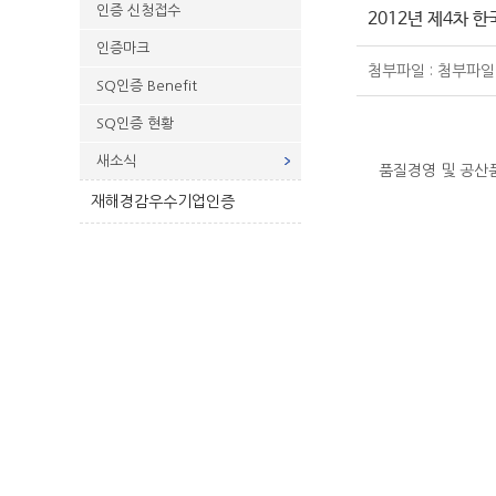
인증 신청접수
2012년 제4차
인증마크
첨부파일 : 첨부파일
SQ인증 Benefit
SQ인증 현황
새소식
품질경영 및 공산
재해경감우수기업인증