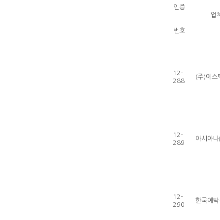
인증
업
번호
12-
(주)에
288
12-
아시아나I
289
12-
한국예탁
290