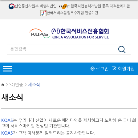
산업통산자원부 비영리법인
한국직업능력개발원 등록 자격관리기관
한국서비스품질우수기업 인증기관
로그인
회원가입
인증
> SQ인증 >
새소식
한국서비스품질우수기업인증
새소식
서비스품질우수상
재해경감우수기업인증
인증제도 개요
서비스품질우수상 소개
자격검정
인증절차
인증제도 개요
절차 및 접수안내
KOAS
는 우리나라 산업에 새로운 패러다임을 제시하고자 노력해 온 국내 최
자격종목소개
교육
인증 신청접수
고의 서비스마케팅 컨설팅 기관입니다.
역대수상 업체
시험일정/장소
병원서비스코디네이터
KOAS
가 고객 여러분께 알려드리는 공지사항입니다.
오프라인교육
인증마크
리서치/컨설팅