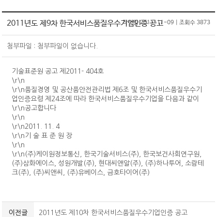
원서접수
CS마스터
온라인교육
CS강사 2급 과정
SQ인증 Benefit
서비스산업연구소
2011년도 제9차 한국서비스품질우수기업인증 공고
작성일 2011-11-09 | 조회수 3873
자격취득 조회&자격증 발급
CS강사 2급
KOAS 강사진
CS강사 1급 과정
SQ인증 현황
자격 유효기간 연장 신청
CS강사 1급
고객센터
새소식
맞춤형 위탁교육
첨부파일 : 첨부파일이 없습니다.
새소식
수험서 구매
서비스품질컨설턴트
공지사항
협회소개
기술표준원 공고 제2011- 404호
명예의 전당
ASAT(항공서비스실무능력)
자료실
\r\n
인사말
마이페이지
새소식
\r\n품질경영 및 공산품안전관리법 제6조 및 한국서비스품질우수기
항공서비스매니저
Q&A
SQ인증
업인증요령 제24조에 따라 한국서비스품질우수기업을 다음과 같이
연혁
회원정보 변경/탈퇴
단체접수
고객상담사
\r\n공고합니다
자격검정
조직도
\r\n
원서접수 조회&수험표 출력
회원정보변경
서비스리더
\r\n2011. 11. 4
교육
CI
\r\n기 술 표 준 원 장
자격취득 조회&자격증 발급
회원탈퇴
기타
\r\n
PR
\r\n(주)케이원정보통신, 한국기술서비스(주), 한국보건사회연구원,
신청(구매)내역
자격취득 조회
(주)삼화에이스, 성원개발(주), 현대씨앤알(주), (주)하나투어, 소람테
회원사&MOU체결기관
홍보물
문의접수 내역
자격증 발급
수험서 구매내역
크(주), (주)씨앤씨, (주)유베이스, 금호타이어(주)
찾아오시는 길
보도자료
회원사
자격증 발급 신청내역
MOU체결기관
수강료 결제내역
이전글
2011년도 제10차 한국서비스품질우수기업인증 공고