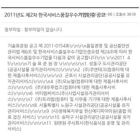
원서접수
CS마스터
온라인교육
CS강사 2급 과정
SQ인증 Benefit
서비스산업연구소
2011년도 제2차 한국서비스품질우수기업인증 공고
작성일 2011-04-06 | 조회수 3618
자격취득 조회&자격증 발급
CS강사 2급
KOAS 강사진
CS강사 1급 과정
SQ인증 현황
자격 유효기간 연장 신청
CS강사 1급
고객센터
새소식
맞춤형 위탁교육
첨부파일 : 첨부파일이 없습니다.
새소식
수험서 구매
서비스품질컨설턴트
공지사항
협회소개
기술표준원 공고 제 2011-0154호\r\n\r\n품질경영 및 공산품안전
명예의 전당
ASAT(항공서비스실무능력)
자료실
관리법 제6조 및 한국서비스품질우수기업인증요령 제24조에 따라 한
인사말
마이페이지
새소식
국서비스품질우수기업을 다음과 같이 공고합니다\r\n \r\n2011. 4.
항공서비스매니저
Q&A
SQ인증
5\r\n\r\n기 술 표 준 원 장 \r\n\r\n\r\n1. 성동구 도시관리공단
연혁
회원정보 변경/탈퇴
단체접수
고객상담사
(공공시설물 유지관리서비스)\r\n\r\n2. (주)주연테크(컴퓨터에 대
자격검정
조직도
한 제품사후서비스)\r\n\r\n3. 군포시 시설관리공단(공공시설물 유
원서접수 조회&수험표 출력
회원정보변경
서비스리더
지관리서비스)\r\n\r\n4. (주)모뉴엘(컴퓨터에 대한 제품사후서비
교육
CI
스)\r\n\r\n5. (주)대우루컴즈(컴퓨터에 대한 제품사후서비
자격취득 조회&자격증 발급
회원탈퇴
기타
스)\r\n\r\n6. 비티엠써비스(주)(사업시설유지관리서비
PR
스)\r\n\r\n7. (주)트리엠(컴퓨터 및 사무용 기기에 대한 제품사후서
신청(구매)내역
자격취득 조회
비스)\r\n\r\n8. 서울특별시 노원구 시설관리공단(공공시설물 유지
회원사&MOU체결기관
홍보물
문의접수 내역
자격증 발급
수험서 구매내역
관리서비스)\r\n\r\n9. (사)정해복지부설 한신메디피아의원(종합 의
료 검진 서비스) \r\n\r\n10. 송파구 시설관리공단(공공시설물 유지
찾아오시는 길
보도자료
회원사
자격증 발급 신청내역
관리서비스)\r\n\r\n11. 원앤원 주식회사(한식음식점 운영 및 관리
MOU체결기관
서비스)
수강료 결제내역