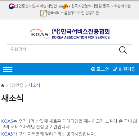
산업통산자원부 비영리법인
한국직업능력개발원 등록 자격관리기관
한국서비스품질우수기업 인증기관
로그인
회원가입
인증
> SQ인증 >
새소식
한국서비스품질우수기업인증
새소식
서비스품질우수상
재해경감우수기업인증
인증제도 개요
서비스품질우수상 소개
자격검정
인증절차
인증제도 개요
절차 및 접수안내
KOAS
는 우리나라 산업에 새로운 패러다임을 제시하고자 노력해 온 국내 최
자격종목소개
교육
인증 신청접수
고의 서비스마케팅 컨설팅 기관입니다.
역대수상 업체
시험일정/장소
병원서비스코디네이터
KOAS
가 고객 여러분께 알려드리는 공지사항입니다.
오프라인교육
인증마크
리서치/컨설팅