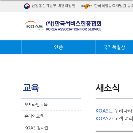
산업통산자원부 비영리법인
한국직업능력개발원 등
인증
국가품질상
교육
새소식
오프라인교육
는 우리나라
KOAS
온라인교육
가 고객 여
KOAS
KOAS 강사진