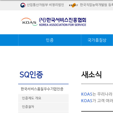
산업통산자원부 비영리법인
한국직업능력개발원 등
인증
국가품질상
SQ인증
새소식
한국서비스품질우수기업인증
는 우리나라
KOAS
인증제도 개요
가 고객 여
KOAS
인증절차