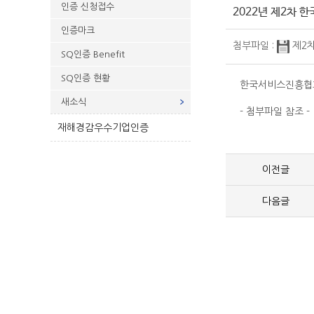
인증 신청접수
2022년 제2차
인증마크
첨부파일 :
제2
SQ인증 Benefit
SQ인증 현황
한국서비스진흥협회
새소식
- 첨부파일 참조 -
재해경감우수기업인증
이전글
다음글