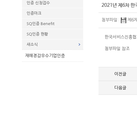
인증 신청접수
2021년 제6차
인증마크
첨부파일 :
제6
SQ인증 Benefit
SQ인증 현황
한국서비스진흥협회
새소식
첨부파일 참조
재해경감우수기업인증
이전글
다음글