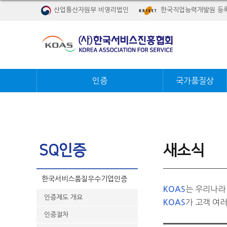
산업통산자원부 비영리법인
한국직업능력개발원 등
인증
국가품질상
SQ인증
새소식
한국서비스품질우수기업인증
는 우리나라
KOAS
인증제도 개요
가 고객 여
KOAS
인증절차