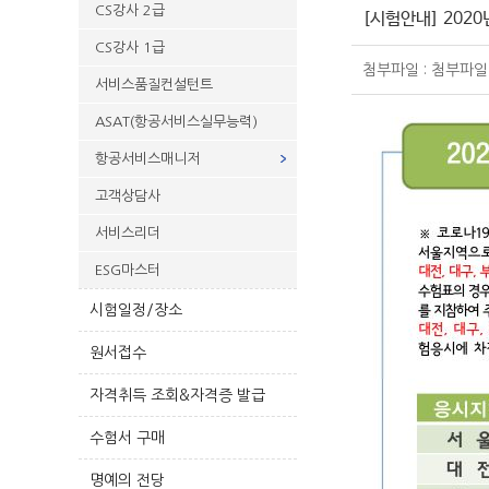
CS강사 2급
[시험안내] 202
CS강사 1급
첨부파일 : 첨부파일
서비스품질컨설턴트
ASAT(항공서비스실무능력)
항공서비스매니저
고객상담사
서비스리더
ESG마스터
시험일정/장소
원서접수
자격취득 조회&자격증 발급
수험서 구매
명예의 전당