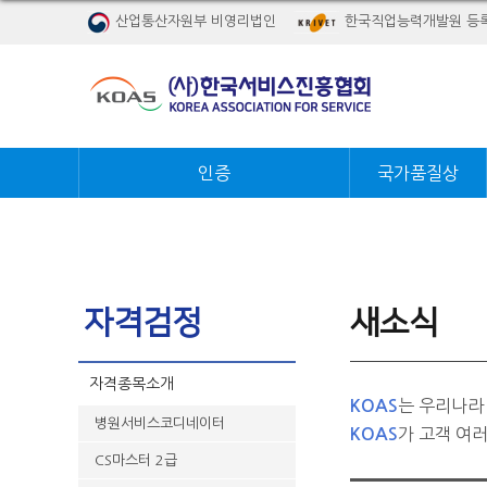
산업통산자원부 비영리법인
한국직업능력개발원 등
인증
국가품질상
자격검정
새소식
자격종목소개
는 우리나라
KOAS
병원서비스코디네이터
가 고객 여
KOAS
CS마스터 2급