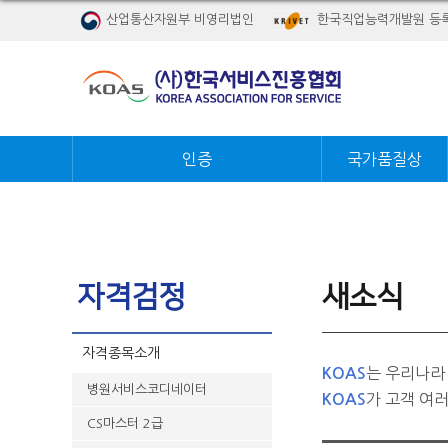
산업통산자원부 비영리법인
한국직업능력개발원 등
인증
국가품질상
자격검정
새소식
자격종목소개
는 우리나라
KOAS
병원서비스코디네이터
가 고객 여
KOAS
CS마스터 2급