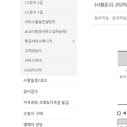
CS강사 2급
[시행공고] 202
CS강사 1급
첨부파일 : 첨부파일
서비스품질컨설턴트
ASAT(항공서비스실무능력)
항공서비스매니저
고객상담사
서비스리더
ESG마스터
시험일정/장소
원서접수
자격취득 조회&자격증 발급
수험서 구매
명예의 전당