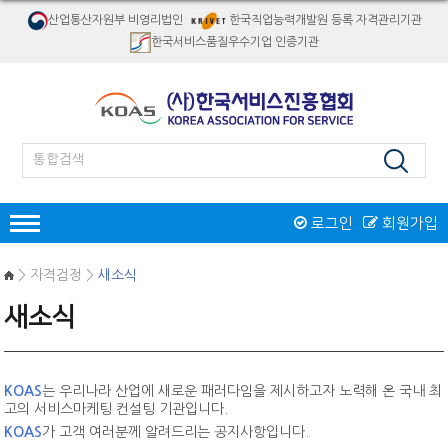
산업통산자원부 비영리법인
한국직업능력개발원 등록 자격관리기관
한국서비스품질우수기업 인증기관
로그인
회원가입
인증
> 자격검정 >
새소식
한국서비스품질우수기업인증
새소식
서비스품질우수상
재해경감우수기업인증
인증제도 개요
서비스품질우수상 소개
자격검정
인증절차
인증제도 개요
절차 및 접수안내
KOAS
는 우리나라 산업에 새로운 패러다임을 제시하고자 노력해 온 국내 최
자격종목소개
교육
인증 신청접수
고의 서비스마케팅 컨설팅 기관입니다.
역대수상 업체
시험일정/장소
병원서비스코디네이터
KOAS
가 고객 여러분께 알려드리는 공지사항입니다.
오프라인교육
인증마크
리서치/컨설팅