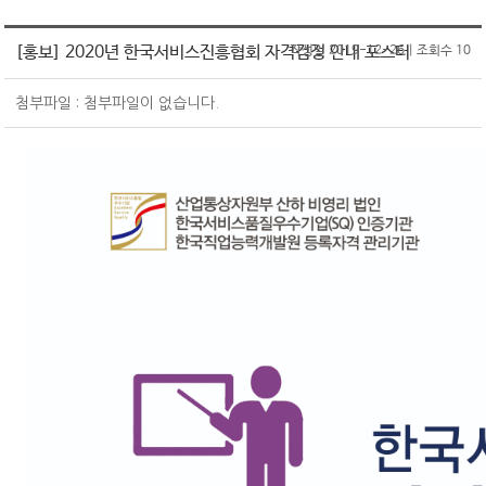
원서접수
CS마스터
온라인교육
CS강사 2급 과정
SQ인증 Benefit
서비스산업연구소
[홍보] 2020년 한국서비스진흥협회 자격검정 안내 포스터
작성일 2019-12-26 | 조회수 10
자격취득 조회&자격증 발급
CS강사 2급
KOAS 강사진
CS강사 1급 과정
SQ인증 현황
자격 유효기간 연장 신청
CS강사 1급
고객센터
새소식
맞춤형 위탁교육
첨부파일 : 첨부파일이 없습니다.
새소식
수험서 구매
서비스품질컨설턴트
공지사항
협회소개
명예의 전당
ASAT(항공서비스실무능력)
자료실
인사말
마이페이지
새소식
항공서비스매니저
Q&A
SQ인증
연혁
회원정보 변경/탈퇴
단체접수
고객상담사
자격검정
조직도
원서접수 조회&수험표 출력
회원정보변경
서비스리더
교육
CI
자격취득 조회&자격증 발급
회원탈퇴
기타
PR
신청(구매)내역
자격취득 조회
회원사&MOU체결기관
홍보물
문의접수 내역
자격증 발급
수험서 구매내역
찾아오시는 길
보도자료
회원사
자격증 발급 신청내역
MOU체결기관
수강료 결제내역