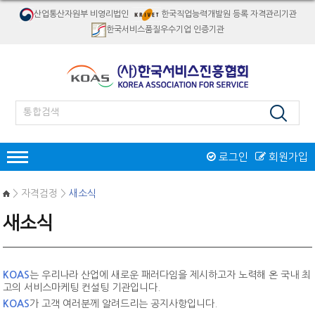
산업통산자원부 비영리법인
한국직업능력개발원 등록 자격관리기관
한국서비스품질우수기업 인증기관
로그인
회원가입
인증
> 자격검정 >
새소식
한국서비스품질우수기업인증
새소식
서비스품질우수상
재해경감우수기업인증
인증제도 개요
서비스품질우수상 소개
자격검정
인증절차
인증제도 개요
절차 및 접수안내
KOAS
는 우리나라 산업에 새로운 패러다임을 제시하고자 노력해 온 국내 최
자격종목소개
교육
인증 신청접수
고의 서비스마케팅 컨설팅 기관입니다.
역대수상 업체
시험일정/장소
병원서비스코디네이터
KOAS
가 고객 여러분께 알려드리는 공지사항입니다.
오프라인교육
인증마크
리서치/컨설팅