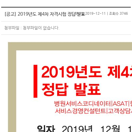
원서접수
CS마스터
온라인교육
CS강사 2급 과정
SQ인증 Benefit
서비스산업연구소
[공고] 2019년도 제4차 자격시험 정답 발표
작성일 2019-12-11 | 조회수 3746
자격취득 조회&자격증 발급
CS강사 2급
KOAS 강사진
CS강사 1급 과정
SQ인증 현황
자격 유효기간 연장 신청
CS강사 1급
고객센터
새소식
맞춤형 위탁교육
첨부파일 : 첨부파일이 없습니다.
새소식
수험서 구매
서비스품질컨설턴트
공지사항
협회소개
명예의 전당
ASAT(항공서비스실무능력)
자료실
인사말
마이페이지
새소식
항공서비스매니저
Q&A
SQ인증
연혁
회원정보 변경/탈퇴
단체접수
고객상담사
자격검정
조직도
원서접수 조회&수험표 출력
회원정보변경
서비스리더
교육
CI
자격취득 조회&자격증 발급
회원탈퇴
기타
PR
신청(구매)내역
자격취득 조회
회원사&MOU체결기관
홍보물
문의접수 내역
자격증 발급
수험서 구매내역
찾아오시는 길
보도자료
회원사
자격증 발급 신청내역
MOU체결기관
수강료 결제내역