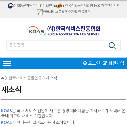
산업통산자원부 비영리법인
한국직업능력개발원 등록 자격관리기관
한국서비스품질우수기업 인증기관
로그인
회원가입
인증
> 한국서비스품질인증 >
새소식
한국서비스품질우수기업인증
새소식
서비스품질우수상
재해경감우수기업인증
인증제도 개요
서비스품질우수상 소개
자격검정
인증절차
인증제도 개요
절차 및 접수안내
KOAS
는 국내 서비스 산업에 새로운 경영 패러다임을 제시하고자 노력해 온
자격종목소개
교육
인증 신청접수
국내 최고의 서비스 기관입니다.
역대수상 업체
시험일정/장소
병원서비스코디네이터
KOAS
가 여러분께 알려드리는 새소식입니다.
오프라인교육
인증마크
리서치/컨설팅