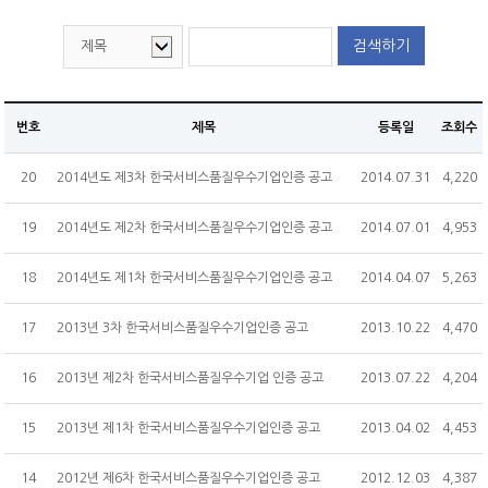
원서접수
CS마스터
온라인교육
CS강사 2급 과정
SQ인증 Benefit
서비스산업연구소
검색하기
자격취득 조회&자격증 발급
CS강사 2급
KOAS 강사진
CS강사 1급 과정
SQ인증 현황
자격 유효기간 연장 신청
CS강사 1급
고객센터
새소식
맞춤형 위탁교육
새소식
수험서 구매
서비스품질컨설턴트
번호
제목
등록일
조회수
공지사항
협회소개
명예의 전당
ASAT(항공서비스실무능력)
자료실
20
2014년도 제3차 한국서비스품질우수기업인증 공고
2014.07.31
4,220
인사말
마이페이지
새소식
항공서비스매니저
Q&A
SQ인증
연혁
19
2014년도 제2차 한국서비스품질우수기업인증 공고
2014.07.01
4,953
회원정보 변경/탈퇴
단체접수
고객상담사
자격검정
조직도
원서접수 조회&수험표 출력
회원정보변경
서비스리더
18
2014년도 제1차 한국서비스품질우수기업인증 공고
2014.04.07
5,263
교육
CI
자격취득 조회&자격증 발급
회원탈퇴
기타
17
2013년 3차 한국서비스품질우수기업인증 공고
2013.10.22
4,470
PR
신청(구매)내역
자격취득 조회
회원사&MOU체결기관
홍보물
16
2013년 제2차 한국서비스품질우수기업 인증 공고
2013.07.22
4,204
문의접수 내역
자격증 발급
수험서 구매내역
찾아오시는 길
보도자료
회원사
자격증 발급 신청내역
15
2013년 제1차 한국서비스품질우수기업인증 공고
2013.04.02
4,453
MOU체결기관
수강료 결제내역
14
2012년 제6차 한국서비스품질우수기업인증 공고
2012.12.03
4,387