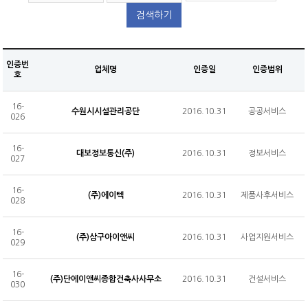
원서접수
CS마스터
검색하기
온라인교육
CS강사 2급 과정
SQ인증 Benefit
서비스산업연구소
자격취득 조회&자격증 발급
CS강사 2급
KOAS 강사진
CS강사 1급 과정
SQ인증 현황
자격 유효기간 연장 신청
CS강사 1급
고객센터
새소식
맞춤형 위탁교육
인증번
새소식
업체명
인증일
인증범위
호
수험서 구매
서비스품질컨설턴트
공지사항
협회소개
명예의 전당
ASAT(항공서비스실무능력)
16-
자료실
수원시시설관리공단
2016.10.31
공공서비스
026
인사말
마이페이지
새소식
항공서비스매니저
Q&A
SQ인증
연혁
16-
회원정보 변경/탈퇴
단체접수
고객상담사
대보정보통신(주)
2016.10.31
정보서비스
자격검정
027
조직도
원서접수 조회&수험표 출력
회원정보변경
서비스리더
교육
CI
16-
자격취득 조회&자격증 발급
회원탈퇴
(주)에이텍
2016.10.31
제품사후서비스
028
기타
PR
신청(구매)내역
자격취득 조회
16-
회원사&MOU체결기관
홍보물
(주)삼구아이앤씨
2016.10.31
사업지원서비스
문의접수 내역
자격증 발급
수험서 구매내역
029
찾아오시는 길
보도자료
회원사
자격증 발급 신청내역
16-
(주)단에이앤씨종합건축사사무소
2016.10.31
건설서비스
MOU체결기관
030
수강료 결제내역