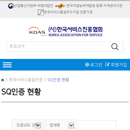
산업통산자원부 비영리법인
한국직업능력개발원 등록 자격관리기관
한국서비스품질우수기업 인증기관
로그인
회원가입
인증
> 한국서비스품질인증 >
SQ인증 현황
한국서비스품질우수기업인증
SQ인증 현황
서비스품질우수상
재해경감우수기업인증
인증제도 개요
서비스품질우수상 소개
자격검정
인증절차
인증제도 개요
절차 및 접수안내
자격종목소개
교육
인증 신청접수
역대수상 업체
시험일정/장소
병원서비스코디네이터
오프라인교육
인증마크
리서치/컨설팅