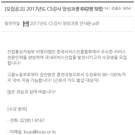
원서접수
CS마스터
온라인교육
CS강사 2급 과정
SQ인증 Benefit
[모집공고] 2017년도 CS강사 양성과정 수강생 모집
작성일 2017-07-14 | 조회수 3454
서비스산업연구소
자격취득 조회&자격증 발급
CS강사 2급
KOAS 강사진
CS강사 1급 과정
SQ인증 현황
첨부파일 :
2017년도 CS강사 양성과정 안내문.pdf
자격 유효기간 연장 신청
CS강사 1급
고객센터
새소식
맞춤형 위탁교육
새소식
수험서 구매
서비스품질컨설턴트
공지사항
협회소개
명예의 전당
ASAT(항공서비스실무능력)
자료실
인사말
산업통상자원부 비영리법인 한국서비스진흥협회에서 우수한 서비스
마이페이지
새소식
항공서비스매니저
전문인력을 양성하여 국내서비스산업을 발전시키고자 수강생을 모집
Q&A
SQ인증
연혁
합니다!
회원정보 변경/탈퇴
단체접수
고객상담사
자격검정
조직도
고용노동부로부터 승인받은 훈련과정으로서 수강료의 80~100%까
원서접수 조회&수험표 출력
회원정보변경
서비스리더
교육
지 국비 지원 가능합니다! (근로자 카드 발급 대상자)
CI
자격취득 조회&자격증 발급
회원탈퇴
기타
많은 관심과 참여 바랍니다!
PR
신청(구매)내역
자격취득 조회
회원사&MOU체결기관
홍보물
문의접수 내역
자격증 발급
수험서 구매내역
[수강 문의]
찾아오시는 길
보도자료
회원사
자격증 발급 신청내역
- 전화: 02)851-8167
MOU체결기관
수강료 결제내역
- 이메일: koas@koas.or.kr