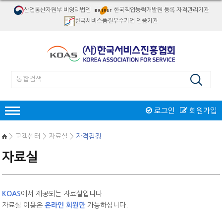
산업통산자원부 비영리법인
한국직업능력개발원 등록 자격관리기관
한국서비스품질우수기업 인증기관
로그인
회원가입
인증
> 고객센터 > 자료실 >
자격검정
한국서비스품질우수기업인증
자료실
서비스품질우수상
재해경감우수기업인증
인증제도 개요
서비스품질우수상 소개
자격검정
인증절차
인증제도 개요
절차 및 접수안내
KOAS
에서 제공되는 자료실입니다.
자격종목소개
교육
인증 신청접수
자료실 이용은
온라인 회원만
가능하십니다.
역대수상 업체
시험일정/장소
병원서비스코디네이터
오프라인교육
인증마크
리서치/컨설팅