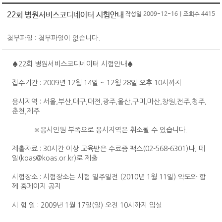
원서접수
CS마스터
온라인교육
CS강사 2급 과정
SQ인증 Benefit
22회 병원서비스코디네이터 시험안내
작성일 2009-12-16 | 조회수 4415
서비스산업연구소
자격취득 조회&자격증 발급
CS강사 2급
KOAS 강사진
CS강사 1급 과정
SQ인증 현황
첨부파일 : 첨부파일이 없습니다.
자격 유효기간 연장 신청
CS강사 1급
고객센터
새소식
맞춤형 위탁교육
새소식
수험서 구매
서비스품질컨설턴트
공지사항
♠22회 병원서비스코디네이터 시험안내♠
협회소개
명예의 전당
ASAT(항공서비스실무능력)
자료실
접수기간 : 2009년 12월 14일 ~ 12월 28일 오후 10시까지
인사말
마이페이지
새소식
항공서비스매니저
Q&A
SQ인증
응시지역 : 서울,부산,대구,대전,광주,울산,구미,마산,창원,전주,청주,
연혁
회원정보 변경/탈퇴
단체접수
고객상담사
춘천,제주
자격검정
조직도
원서접수 조회&수험표 출력
회원정보변경
서비스리더
※응시인원 부족으로 응시지역은 취소될 수 있습니다.
교육
CI
자격취득 조회&자격증 발급
회원탈퇴
기타
제출자료 : 30시간 이상 교육받은 수료증 팩스(02-568-6301)나, 메
PR
신청(구매)내역
일(koas@koas.or.kr)로 제출
자격취득 조회
회원사&MOU체결기관
홍보물
문의접수 내역
자격증 발급
수험서 구매내역
시험장소 : 시험장소는 시험 일주일전 (2010년 1월 11일) 약도와 함
찾아오시는 길
께 홈페이지 공지
보도자료
회원사
자격증 발급 신청내역
MOU체결기관
시 험 일 : 2009년 1월 17일(일) 오전 10시까지 입실
수강료 결제내역