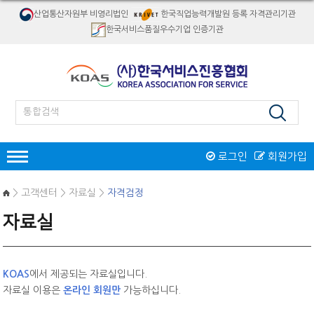
산업통산자원부 비영리법인
한국직업능력개발원 등록 자격관리기관
한국서비스품질우수기업 인증기관
로그인
회원가입
인증
> 고객센터 > 자료실 >
자격검정
한국서비스품질우수기업인증
자료실
서비스품질우수상
재해경감우수기업인증
인증제도 개요
서비스품질우수상 소개
자격검정
인증절차
인증제도 개요
절차 및 접수안내
KOAS
에서 제공되는 자료실입니다.
자격종목소개
교육
인증 신청접수
자료실 이용은
온라인 회원만
가능하십니다.
역대수상 업체
시험일정/장소
병원서비스코디네이터
오프라인교육
인증마크
리서치/컨설팅