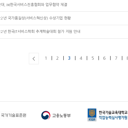
운대, ㈔한국서비스진흥협회와 업무협약 체결
22년 국가품질상(서비스혁신상) 수상기업 현황
22년 한국IT서비스학회 추계학술대회 참가 지원 안내
|
|
|
|
|
|
|
1
2
3
4
5
6
7