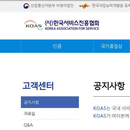
산업통산자원부 비영리법인
한국직업능력개발원 등
인증
국가품질상
고객센터
공지사항
공지사항
는 국내 서
KOAS
자료실
가 여러분께
KOAS
Q&A